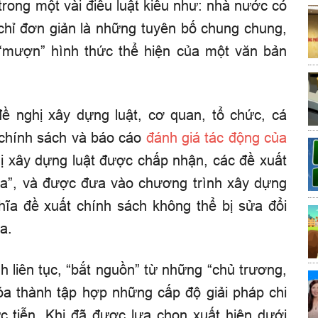
 trong một vài điều luật kiểu như: nhà nước có
chỉ đơn giản là những tuyên bố chung chung,
“mượn” hình thức thể hiện của một văn bản
đề nghị xây dựng luật, cơ quan, tổ chức, cá
chính sách và báo cáo
đánh giá tác động của
ị xây dựng luật được chấp nhận, các đề xuất
a”, và được đưa vào chương trình xây dựng
ghĩa đề xuất chính sách không thể bị sửa đổi
a.
nh liên tục, “bắt nguồn” từ những “chủ trương,
óa thành tập hợp những cấp độ giải pháp chi
hực tiễn. Khi đã được lựa chọn xuất hiện dưới