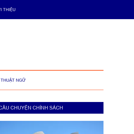
I THIỆU
THUẬT NGỮ
rimary
CÂU CHUYỆN CHÍNH SÁCH
idebar