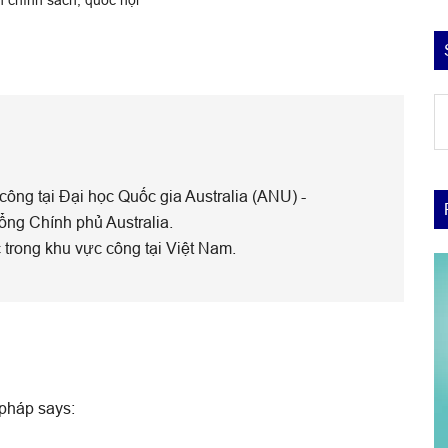
d
trí
d
ý,
ông tại Đại học Quốc gia Australia (ANU) -
d
ổng Chính phủ Australia.
si
 trong khu vực công tại Việt Nam.
 pháp
says: