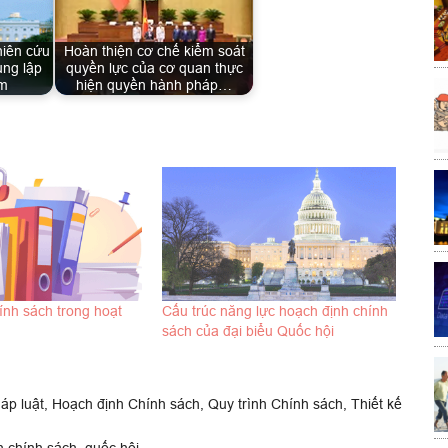
hiên cứu
Hoàn thiện cơ chế kiểm soát
ụng lập
quyền lực của cơ quan thực
am
hiện quyền hành pháp…
ính sách trong hoạt
Cấu trúc năng lực hoạch định chính
sách của đại biểu Quốc hội
áp luật
,
Hoạch định Chính sách
,
Quy trình Chính sách
,
Thiết kế
h chính sách
,
quốc hội