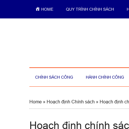
Skip
Skip
Skip
Skip
HOME
QUY TRÌNH CHÍNH SÁCH
to
to
to
to
main
secondary
primary
footer
content
menu
sidebar
CHÍNH SÁCH CÔNG
HÀNH CHÍNH CÔNG
Home
»
Hoạch định Chính sách
»
Hoạch định ch
Hoạch định chính sá