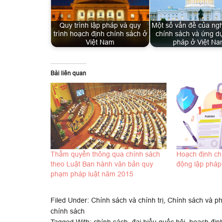
Quy trình lập pháp và quy
Một số vấn đề của ng
trình hoạch định chính sách ở
chính sách và ứng d
Việt Nam
pháp ở Việt N
Bài liên quan
Thẩm quyền thông qua chính sách
Hoạch định ch
theo Luật Ban hành văn bản quy
động lập pháp
phạm pháp luật năm 2015
Filed Under:
Chính sách và chính trị
,
Chính sách và ph
chính sách
Tagged With:
chính sách
,
đại biểu quốc hội
,
hoạch địn