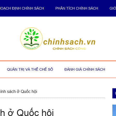
HOẠCH ĐỊNH CHÍNH SÁCH
PHÂN TÍCH CHÍNH SÁCH
GIỚ
QUẢN TRỊ VÀ THỂ CHẾ SỐ
ĐÁNH GIÁ CHÍNH SÁCH
P
ính sách ở Quốc hội
S
ch ở Quốc hội