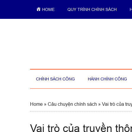
Skip
Skip
Skip
Skip
HOME
QUY TRÌNH CHÍNH SÁCH
to
to
to
to
main
secondary
primary
footer
content
menu
sidebar
CHÍNH SÁCH CÔNG
HÀNH CHÍNH CÔNG
Home
»
Câu chuyện chính sách
»
Vai trò của tr
Vai trò của truyền th