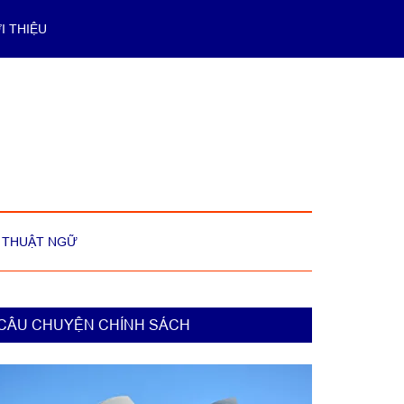
I THIỆU
THUẬT NGỮ
rimary
CÂU CHUYỆN CHÍNH SÁCH
idebar