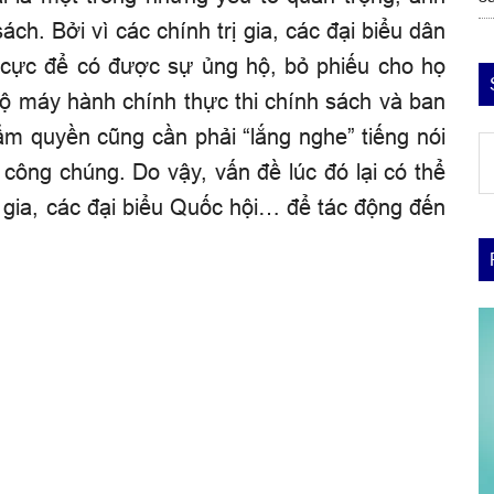
h. Bởi vì các chính trị gia, các đại biểu dân
h cực để có được sự ủng hộ, bỏ phiếu cho họ
bộ máy hành chính thực thi chính sách và ban
ẩm quyền cũng cần phải “lắng nghe” tiếng nói
d
 công chúng. Do vậy, vấn đề lúc đó lại có thể
trí
d
ị gia, các đại biểu Quốc hội… để tác động đến
ý,
d
si