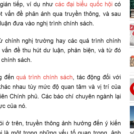
gián tiếp, ví dụ như
các đại biểu quốc hội
có
 vấn đề phản ánh qua truyền thông, và sau
 luận đưa vào nghị trình chính sách.
 từ chính nghị trường hay các quá trình chính
t vấn đề thu hút dư luận, phản biện, và từ đó
 chính sách.
ng đến
quá trình chính sách
, tác động đối với
khác nhau tùy mức độ quan tâm và vị trí của
viên Chính phủ. Các báo chí chuyên ngành lại
ực của nó.
ói ở trên, truyền thông ảnh hưởng đến ý kiến
i là một trong những yếu tố quan trọng, ảnh
s