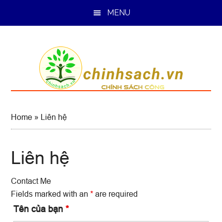
Skip
Skip
Skip
MENU
to
to
to
main
primary
footer
content
sidebar
Home
»
Liên hệ
Liên hệ
Contact Me
Fields marked with an
*
are required
Tên của bạn
*