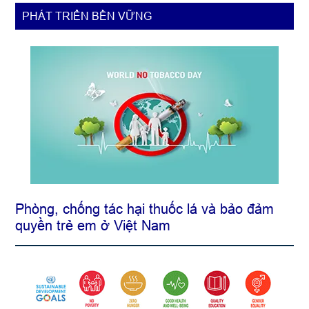
dân
PHÁT TRIỂN BỀN VỮNG
sinh
Phòng, chống tác hại thuốc lá và bảo đảm
quyền trẻ em ở Việt Nam