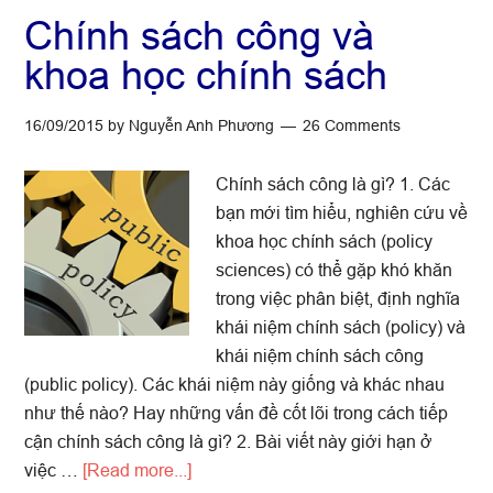
sách
Chính sách công và
ở
khoa học chính sách
Việt
Nam:
16/09/2015
by
Nguyễn Anh Phương
26 Comments
Những
ghi
Chính sách công là gì? 1. Các
chú
bạn mới tìm hiểu, nghiên cứu về
ngắn
khoa học chính sách (policy
sciences) có thể gặp khó khăn
trong việc phân biệt, định nghĩa
khái niệm chính sách (policy) và
khái niệm chính sách công
(public policy). Các khái niệm này giống và khác nhau
như thế nào? Hay những vấn đề cốt lõi trong cách tiếp
cận chính sách công là gì? 2. Bài viết này giới hạn ở
about
việc …
[Read more...]