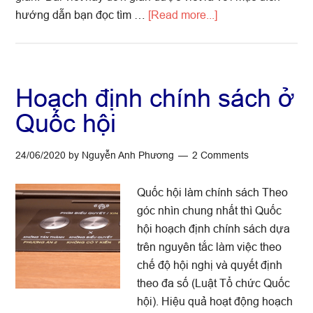
(chó,
about
hướng dẫn bạn đọc tìm …
[Read more...]
mèo)
Khái
niệm
chính
sách
Hoạch định chính sách ở
Quốc hội
24/06/2020
by
Nguyễn Anh Phương
2 Comments
Quốc hội làm chính sách Theo
góc nhìn chung nhất thì Quốc
hội hoạch định chính sách dựa
trên nguyên tắc làm việc theo
chế độ hội nghị và quyết định
theo đa số (Luật Tổ chức Quốc
hội). Hiệu quả hoạt động hoạch