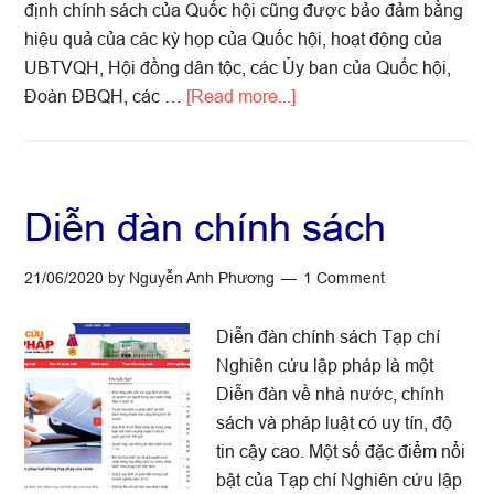
định chính sách của Quốc hội cũng được bảo đảm bằng
hiệu quả của các kỳ họp của Quốc hội, hoạt động của
UBTVQH, Hội đồng dân tộc, các Ủy ban của Quốc hội,
about
Đoàn ĐBQH, các …
[Read more...]
Hoạch
định
chính
sách
Diễn đàn chính sách
ở
Quốc
21/06/2020
by
Nguyễn Anh Phương
1 Comment
hội
Diễn đàn chính sách Tạp chí
Nghiên cứu lập pháp là một
Diễn đàn về nhà nước, chính
sách và pháp luật có uy tín, độ
tin cậy cao. Một số đặc điểm nổi
bật của Tạp chí Nghiên cứu lập