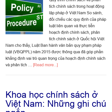
tích chính sách trong hoạt động
lập pháp ở Việt Nam So sánh,
đối chiếu các quy định của pháp
luật liên quan và thực tiễn
hoạch định chính sách, phân
tích chính sách ở Quốc hội Việt
Nam cho thấy, Luật Ban hành văn bản quy phạm pháp
luật (VBQPPL) năm 2015 được thông qua đã góp phần
khẳng định vai trò quan trọng của hoạch định chính sách
about
và phân tích …
[Read more...]
Quy
trình
chính
sách
Khoa học chính sách ở
và
Việt Nam: Những ghi chú
phân
tích