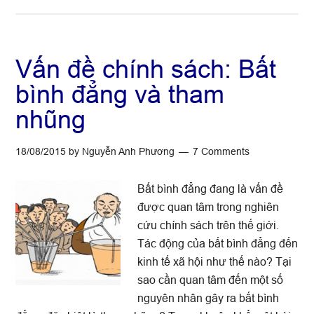
Chính
sách
công
và
Vấn đề chính sách: Bất
khoa
bình đẳng và tham
học
nhũng
chính
sách
18/08/2015
by
Nguyễn Anh Phương
7 Comments
Bất bình đẳng đang là vấn đề
được quan tâm trong nghiên
cứu chính sách trên thế giới.
Tác động của bất bình đẳng đến
kinh tế xã hội như thế nào? Tại
sao cần quan tâm đến một số
nguyên nhân gây ra bất bình