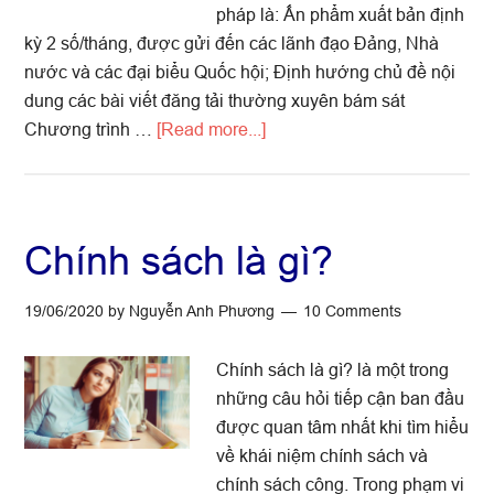
pháp là: Ấn phẩm xuất bản định
kỳ 2 số/tháng, được gửi đến các lãnh đạo Đảng, Nhà
nước và các đại biểu Quốc hội; Định hướng chủ đề nội
dung các bài viết đăng tải thường xuyên bám sát
about
Chương trình …
[Read more...]
Diễn
đàn
chính
sách
Chính sách là gì?
19/06/2020
by
Nguyễn Anh Phương
10 Comments
Chính sách là gì? là một trong
những câu hỏi tiếp cận ban đầu
được quan tâm nhất khi tìm hiểu
về khái niệm chính sách và
chính sách công. Trong phạm vi