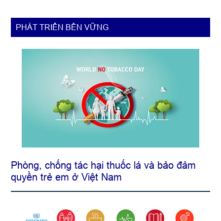
dân
ý,
dân
PHÁT TRIỂN BỀN VỮNG
sinh
Phòng, chống tác hại thuốc lá và bảo đảm
quyền trẻ em ở Việt Nam