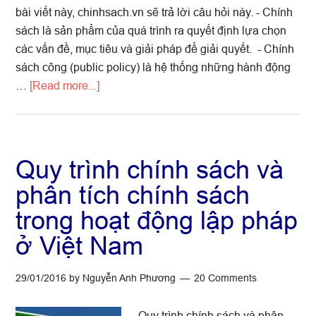
bài viết này, chinhsach.vn sẽ trả lời câu hỏi này. - Chính
sách là sản phẩm của quá trình ra quyết định lựa chọn
các vấn đề, mục tiêu và giải pháp để giải quyết. - Chính
sách công (public policy) là hệ thống những hành động
about
…
[Read more...]
Chính
sách
là
gì?
Quy trình chính sách và
phân tích chính sách
trong hoạt động lập pháp
ở Việt Nam
29/01/2016
by
Nguyễn Anh Phương
20 Comments
Quy trình chính sách và phân