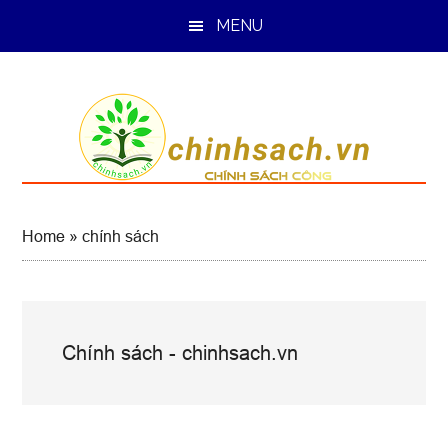
Skip
Skip
Skip
MENU
to
to
to
main
primary
footer
content
sidebar
Home
»
chính sách
Chính sách - chinhsach.vn