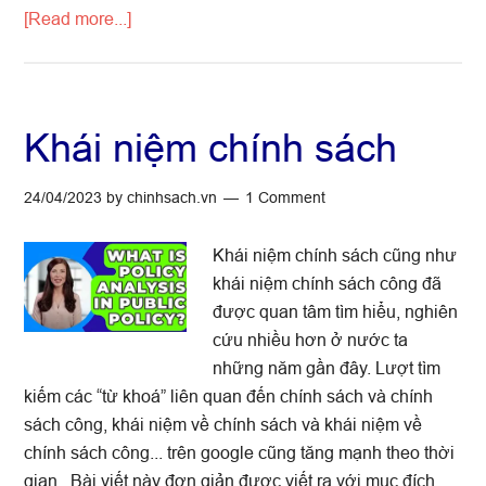
about
[Read more...]
Chính
sách
quản
lý,
Khái niệm chính sách
giảm
thiểu
24/04/2023
by
chinhsach.vn
1 Comment
việc
buôn
Khái niệm chính sách cũng như
bán
khái niệm chính sách công đã
và
được quan tâm tìm hiểu, nghiên
tiêu
cứu nhiều hơn ở nước ta
thụ
những năm gần đây. Lượt tìm
thịt
kiếm các “từ khoá” liên quan đến chính sách và chính
động
sách công, khái niệm về chính sách và khái niệm về
vật
chính sách công... trên google cũng tăng mạnh theo thời
nuôi
gian. Bài viết này đơn giản được viết ra với mục đích