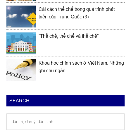
Cải cách thể chế trong quá trình phát
triển của Trung Quốc (3)
“Thể chế, thể chế và thể chế”
Khoa học chính sách ở Việt Nam: Những
ghi chú ngắn
SEARCH
dân
trí,