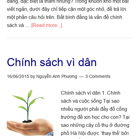
đẳng, đặc biệt là tham nhũng? Trong khuôn khổ một bài
viết ngắn, dưới đây chỉ tiếp cận một góc nhỏ, để trả lời
một phần câu hỏi trên. Bất bình đẳng là vấn đề chính
about
sách và …
[Read more...]
Vấn
đề
chính
sách:
Chính sách vì dân
Bất
bình
16/06/2015
by
Nguyễn Anh Phương
3 Comments
đẳng
và
Chính sách vì dân 1. Chính
tham
sách và cuộc sống Tại sao
nhũng
nhiều người phải đẩy đổ cổng
trường để xin học cho con? Tại
sao những cây cổ thụ ở đường
phố Hà Nội được ‘thay thế’ bởi