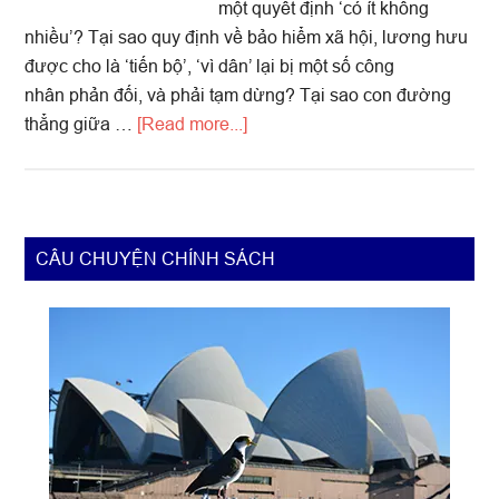
một quyết định ‘có ít không
nhiều’? Tại sao quy định về bảo hiểm xã hội, lương hưu
được cho là ‘tiến bộ’, ‘vì dân’ lại bị một số công
nhân phản đối, và phải tạm dừng? Tại sao con đường
about
thẳng giữa …
[Read more...]
Chính
sách
vì
dân
Primary
CÂU CHUYỆN CHÍNH SÁCH
Sidebar