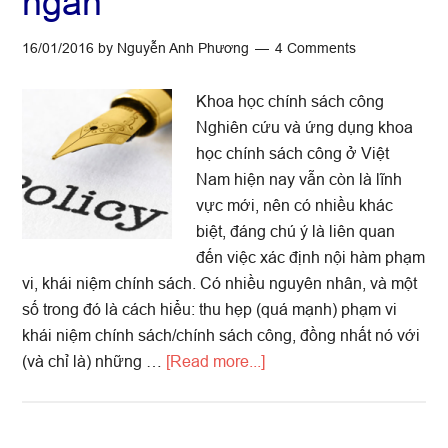
ngắn
chính
sách
16/01/2016
by
Nguyễn Anh Phương
4 Comments
trong
hoạt
Khoa học chính sách công
động
Nghiên cứu và ứng dụng khoa
lập
học chính sách công ở Việt
pháp
Nam hiện nay vẫn còn là lĩnh
ở
vực mới, nên có nhiều khác
Việt
biệt, đáng chú ý là liên quan
Nam
đến việc xác định nội hàm phạm
vi, khái niệm chính sách. Có nhiều nguyên nhân, và một
số trong đó là cách hiểu: thu hẹp (quá mạnh) phạm vi
khái niệm chính sách/chính sách công, đồng nhất nó với
about
(và chỉ là) những …
[Read more...]
Khoa
học
chính