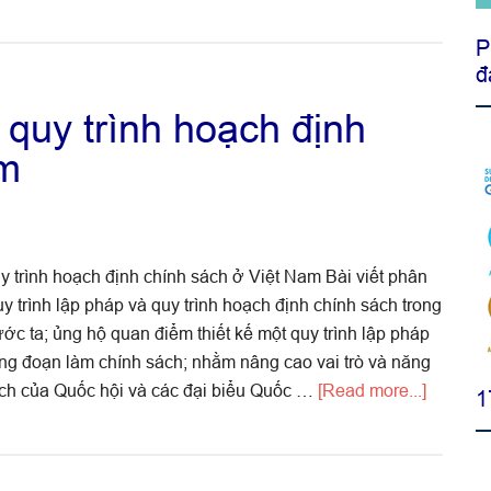
P
đ
 quy trình hoạch định
am
uy trình hoạch định chính sách ở Việt Nam Bài viết phân
y trình lập pháp và quy trình hoạch định chính sách trong
ớc ta; ủng hộ quan điểm thiết kế một quy trình lập pháp
ông đoạn làm chính sách; nhằm nâng cao vai trò và năng
about
ách của Quốc hội và các đại biểu Quốc …
[Read more...]
1
Quy
trình
lập