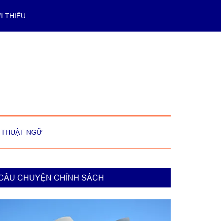
I THIỆU
THUẬT NGỮ
rimary
CÂU CHUYỆN CHÍNH SÁCH
idebar