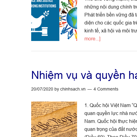
những nội dung chính tr
Phát triển bền vững đã 
diện cho các quốc gia t
kinh tế, xã hội và môi 
about
more...]
Hòa
bình,
công
lý
Nhiệm vụ và quyền h
và
thể
20/07/2020
by
chinhsach.vn
4 Comments
chế
vững
1. Quốc hội Việt Nam “Q
mạnh
quan quyền lực nhà nướ
Nam. Quốc hội thực hiện
quan trọng của đất nước