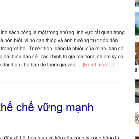
nh sách công là một trong những lĩnh vực rất quan trọng
à nên biết, vì nó can thiệp và ảnh hưởng trực tiếp đến
trong xã hội. Trước tiên, bằng lá phiếu của mình, bạn có
 đại biểu dân cử, các chính trị gia mà trong nhiệm kỳ có
about
sẽ đại diện cho bạn để tham gia vào …
[Read more...]
t
Chính
sách
công
và
 thể chế vững mạnh
lựa
chọn
chính
sách:
vì
 đẩy xã hội hòa bình và tiếp cận công lý công bằng là