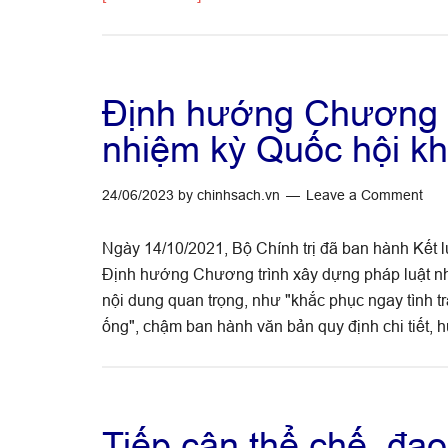
Hoàn
thiện
cơ
chế
Định hướng Chương t
kiểm
nhiệm kỳ Quốc hội k
soát
quyền
24/06/2023
by
chinhsach.vn
Leave a Comment
lực
của
Ngày 14/10/2021, Bộ Chính trị đã ban hành Kết l
cơ
Định hướng Chương trình xây dựng pháp luật n
quan
nội dung quan trọng, như "khắc phục ngay tình trạ
thực
ống", chậm ban hành văn bản quy định chi tiết,
hiện
quyền
hành
pháp
Tiếp cận thể chế, đạ
đối