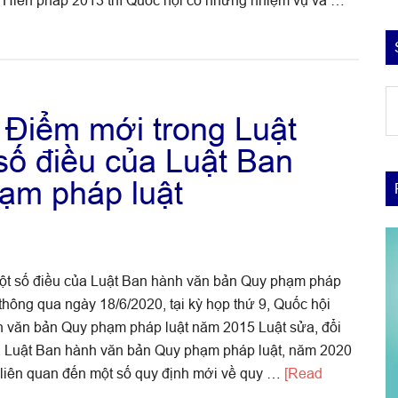
0 Hiến pháp 2013 thì Quốc hội có những nhiệm vụ và …
d
: Điểm mới trong Luật
trí
d
số điều của Luật Ban
ý,
ạm pháp luật
d
si
một số điều của Luật Ban hành văn bản Quy phạm pháp
hông qua ngày 18/6/2020, tại kỳ họp thứ 9, Quốc hội
h văn bản Quy phạm pháp luật năm 2015 Luật sửa, đổi
a Luật Ban hành văn bản Quy phạm pháp luật, năm 2020
ỉ liên quan đến một số quy định mới về quy …
[Read