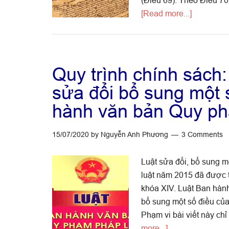
(Điều 69). Theo Điều 7
about
[Read more...]
Nhiệm
vụ
và
quyền
Quy trình chính sách
hạn
sửa đổi bổ sung một 
của
hành văn bản Quy ph
Quốc
hội
15/07/2020
by
Nguyễn Anh Phương
3 Comments
Luật sửa đổi, bổ sung 
luật năm 2015 đã được t
khóa XIV. Luật Ban hàn
bổ sung một số điều củ
Phạm vi bài viết này ch
about
more...]