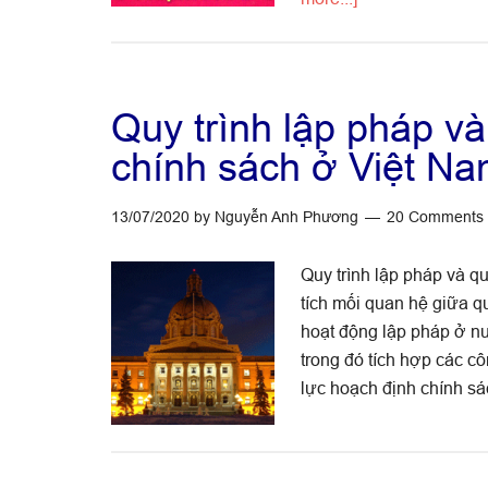
Quy
trình
chính
sách:
Quy trình lập pháp và
Điểm
chính sách ở Việt N
mới
trong
13/07/2020
by
Nguyễn Anh Phương
20 Comments
Luật
sửa
Quy trình lập pháp và q
đổi
tích mối quan hệ giữa qu
bổ
hoạt động lập pháp ở nư
sung
trong đó tích hợp các c
một
lực hoạch định chính s
số
điều
của
Luật