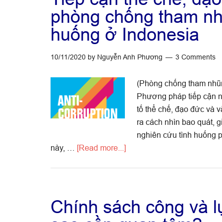
với
phòng chống tham nh
cơ
huống ở Indonesia
quan
thực
10/11/2020
by
Nguyễn Anh Phương
3 Comments
hiện
quyền
(Phòng chống tham nhũn
lập
Phương pháp tiếp cận n
pháp
tố thể chế, đạo đức và 
ra cách nhìn bao quát, g
nghiên cứu tình huống p
about
này, …
[Read more...]
Tiếp
cận
thể
chế,
Chính sách công và l
đạo