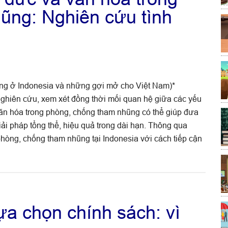
xây
ũng: Nghiên cứu tình
dựng
pháp
luật
nhiệm
kỳ
Quốc
g ở Indonesia và những gợi mở cho Việt Nam)*
hội
ghiên cứu, xem xét đồng thời mối quan hệ giữa các yếu
khoá
văn hóa trong phòng, chống tham nhũng có thể giúp đưa
XV
iải pháp tổng thể, hiệu quả trong dài hạn. Thông qua
hòng, chống tham nhũng tại Indonesia với cách tiếp cận
ựa chọn chính sách: vì