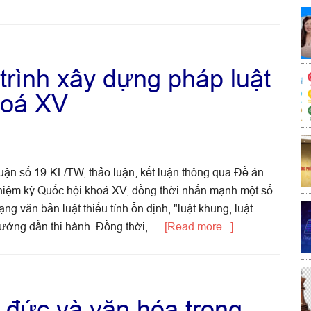
rình xây dựng pháp luật
hoá XV
uận số 19-KL/TW, thảo luận, kết luận thông qua Đề án
hiệm kỳ Quốc hội khoá XV, đồng thời nhấn mạnh một số
ng văn bản luật thiếu tính ổn định, "luật khung, luật
about
 hướng dẫn thi hành. Đồng thời, …
[Read more...]
Định
hướng
Chương
trình
o đức và văn hóa trong