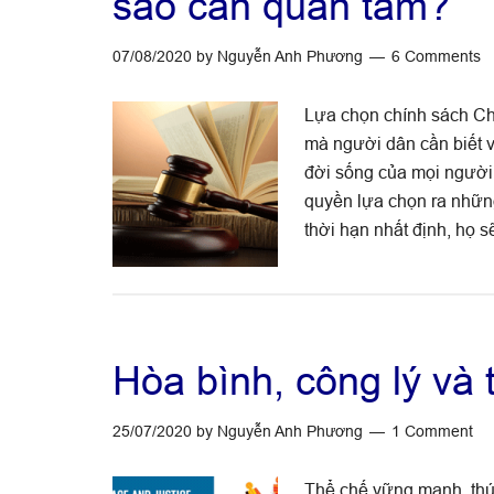
sao cần quan tâm?
đức
và
07/08/2020
by
Nguyễn Anh Phương
6 Comments
văn
hóa
Lựa chọn chính sách Chí
trong
mà người dân cần biết v
phòng
đời sống của mọi người 
chống
quyền lựa chọn ra những
tham
thời hạn nhất định, họ 
nhũng:
Nghiên
cứu
tình
huống
Hòa bình, công lý và
ở
Indonesia
25/07/2020
by
Nguyễn Anh Phương
1 Comment
Thể chế vững mạnh, thúc