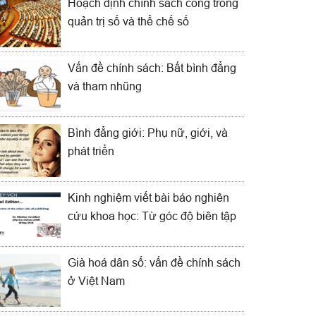
Hoạch định chính sách công trong
quản trị số và thể chế số
Vấn đề chính sách: Bất bình đẳng
và tham nhũng
Bình đẳng giới: Phụ nữ, giới, và
phát triển
Kinh nghiệm viết bài báo nghiên
cứu khoa học: Từ góc độ biên tập
Già hoá dân số: vấn đề chính sách
ở Việt Nam