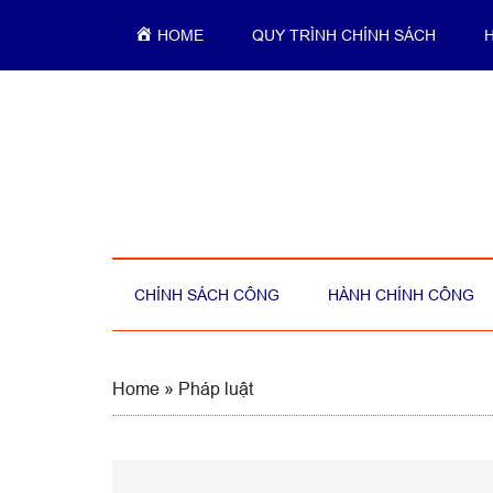
Skip
Skip
Skip
Skip
HOME
QUY TRÌNH CHÍNH SÁCH
to
to
to
to
main
secondary
primary
footer
content
menu
sidebar
CHÍNH SÁCH CÔNG
HÀNH CHÍNH CÔNG
Home
»
Pháp luật