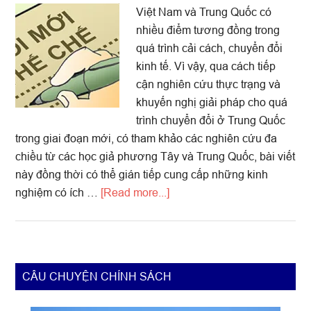
triển
Việt Nam và Trung Quốc có
của
nhiều điểm tương đồng trong
Trung
quá trình cải cách, chuyển đổi
Quốc
kinh tế. Vì vậy, qua cách tiếp
(2)
cận nghiên cứu thực trạng và
khuyến nghị giải pháp cho quá
trình chuyển đổi ở Trung Quốc
trong giai đoạn mới, có tham khảo các nghiên cứu đa
chiều từ các học giả phương Tây và Trung Quốc, bài viết
này đồng thời có thể gián tiếp cung cấp những kinh
about
nghiệm có ích …
[Read more...]
Vai
trò
cải
cách
Primary
CÂU CHUYỆN CHÍNH SÁCH
thể
Sidebar
chế