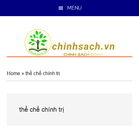
Skip
Skip
Skip
MENU
to
to
to
main
primary
footer
content
sidebar
Home
»
thể chế chính trị
thể chế chính trị