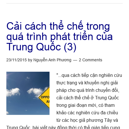
chế,
thể
chế
Cải cách thể chế trong
và
quá trình phát triển của
thể
Trung Quốc (3)
chế”
23/11/2015
by
Nguyễn Anh Phương
2 Comments
"...qua cách tiếp cận nghiên cứu
thực trạng và khuyến nghị giải
pháp cho quá trình chuyển đổi,
cải cách thể chế ở Trung Quốc
trong giai đoạn mới, có tham
khảo các nghiên cứu đa chiều
từ các học giả phương Tây và
Trung Quốc, bài viết này đồng thời có thể gián tiếp cung