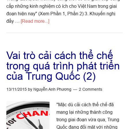
cấp những kinh nghiệm có ích cho Việt Nam trong giai
đoạn hiện nay" (Xem Phần 1, Phần 2) 3. Khuyến nghị
about
đẩy …
[Read more...]
Cải
cách
thể
chế
Vai trò cải cách thể chế
trong
trong quá trình phát triển
quá
của Trung Quốc (2)
trình
phát
triển
13/11/2015
by
Nguyễn Anh Phương
2 Comments
của
Trung
"Mặc dù cải cách thể chế đã
Quốc
mang lại những thành công
(3)
trong giai đoạn vừa qua, Trung
Quốc đang đối mặt với những