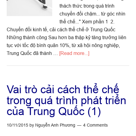
thách thức trong quá trình
chuyển đổi chậm... từ góc nhìn
thể chế..." Xem phần 1 2.
Chuyển đổi kinh tế, cải cách thể chế ở Trung Quốc
Những thành công Sau hơn ba thập kỷ tăng trưởng liên
tục với tốc độ bình quân 10%, từ xã hội nông nghiệp,
about
Trung Quốc đã thành …
[Read more...]
Vai
trò
cải
cách
Vai trò cải cách thể chế
thể
trong quá trình phát triển
chế
của Trung Quốc (1)
trong
quá
trình
10/11/2015
by
Nguyễn Anh Phương
4 Comments
phát