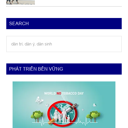
SEARCH
dân
trí,
dân
ý,
dân
PHÁT TRIỂN BỀN VỮNG
sinh