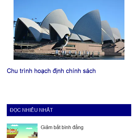
trong
quá
trình
phát
triển
của
Trung
Quốc
(1)
Chu trình hoạch định chính sách
ĐỌC NHIỀU NHẤT
Giảm bất bình đẳng