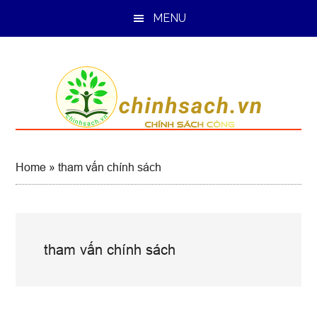
Skip
Skip
Skip
MENU
to
to
to
main
primary
footer
content
sidebar
Home
»
tham vấn chính sách
tham vấn chính sách