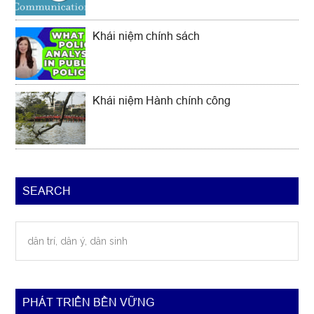
Khái niệm chính sách
Khái niệm Hành chính công
SEARCH
dân
trí,
dân
ý,
dân
PHÁT TRIỂN BỀN VỮNG