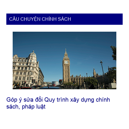
hoạch
định
Primary
CÂU CHUYỆN CHÍNH SÁCH
chính
Sidebar
sách
Góp ý sửa đổi Quy trình xây dựng chính
sách, pháp luật