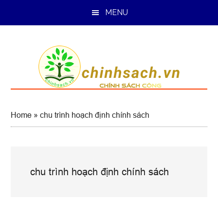
Skip
Skip
Skip
MENU
to
to
to
main
primary
footer
content
sidebar
Home
»
chu trình hoạch định chính sách
chu trình hoạch định chính sách