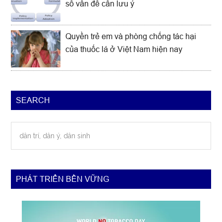
số vấn đề cần lưu ý
Quyền trẻ em và phòng chống tác hại
của thuốc lá ở Việt Nam hiện nay
SEARCH
dân
trí,
dân
ý,
dân
PHÁT TRIỂN BỀN VỮNG
sinh