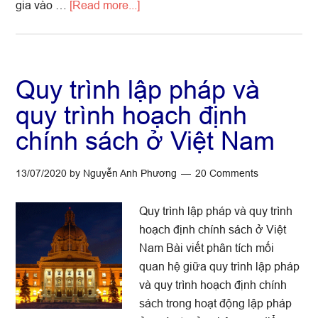
about
gia vào …
[Read more...]
Chính
sách
công
và
Quy trình lập pháp và
lựa
quy trình hoạch định
chọn
chính sách ở Việt Nam
chính
sách:
vì
13/07/2020
by
Nguyễn Anh Phương
20 Comments
sao
cần
Quy trình lập pháp và quy trình
quan
hoạch định chính sách ở Việt
tâm?
Nam Bài viết phân tích mối
quan hệ giữa quy trình lập pháp
và quy trình hoạch định chính
sách trong hoạt động lập pháp