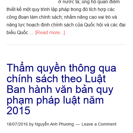
ở nước ta; ủng hộ quan điểm
thiết kế một quy trình lập pháp trong đó tích hợp các
công đoạn làm chính sách; nhằm nâng cao vai trò và
năng lực hoạch định chính sách của Quốc hội và các đại
about
biểu Quốc …
[Read more...]
Quy
trình
lập
pháp
Thẩm quyền thông qua
và
chính sách theo Luật
quy
Ban hành văn bản quy
trình
hoạch
phạm pháp luật năm
định
2015
chính
sách
18/07/2016
by
Nguyễn Anh Phương
Leave a Comment
ở
Việt