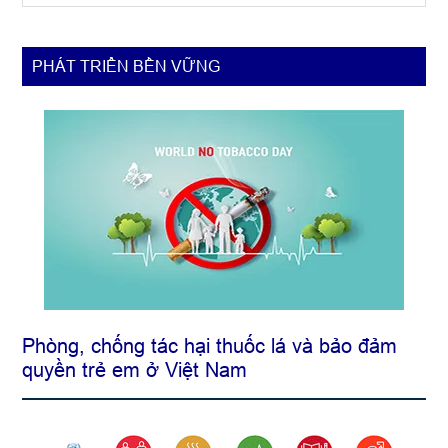
dân
ý,
dân
PHÁT TRIỂN BỀN VỮNG
sinh
Phòng, chống tác hại thuốc lá và bảo đảm
quyền trẻ em ở Việt Nam