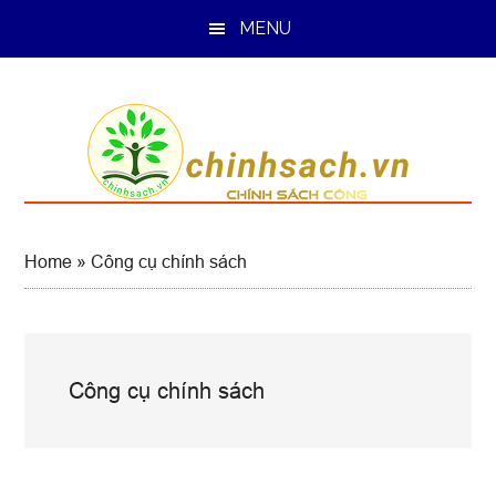
Skip
Skip
Skip
MENU
to
to
to
main
primary
footer
content
sidebar
Home
»
Công cụ chính sách
Công cụ chính sách