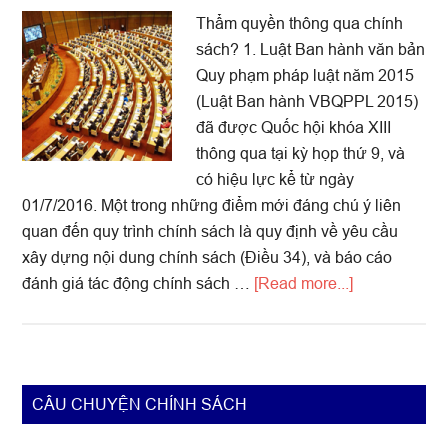
Thẩm quyền thông qua chính
Nam
sách? 1. Luật Ban hành văn bản
Quy phạm pháp luật năm 2015
(Luật Ban hành VBQPPL 2015)
đã được Quốc hội khóa XIII
thông qua tại kỳ họp thứ 9, và
có hiệu lực kể từ ngày
01/7/2016. Một trong những điểm mới đáng chú ý liên
quan đến quy trình chính sách là quy định về yêu cầu
xây dựng nội dung chính sách (Điều 34), và báo cáo
about
đánh giá tác động chính sách …
[Read more...]
Thẩm
quyền
thông
qua
Primary
CÂU CHUYỆN CHÍNH SÁCH
chính
Sidebar
sách