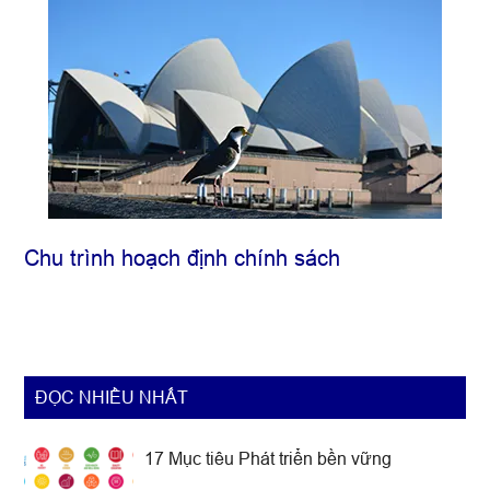
theo
Luật
Ban
hành
văn
bản
quy
phạm
pháp
Chu trình hoạch định chính sách
luật
năm
2015
ĐỌC NHIỀU NHẤT
17 Mục tiêu Phát triển bền vững