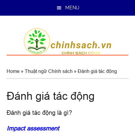
Skip
Skip
Skip
MENU
to
to
to
main
primary
footer
content
sidebar
Home
»
Thuật ngữ Chính sách
»
Đánh giá tác động
Đánh giá tác động
Đánh giá tác động là gì?
Impact assessment