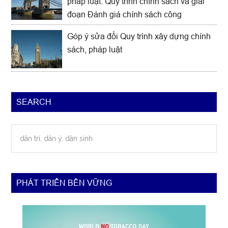
pháp luật: Quy trình chính sách và giai
đoạn Đánh giá chính sách công
Góp ý sửa đổi Quy trình xây dựng chính
sách, pháp luật
SEARCH
dân
trí,
dân
ý,
dân
PHÁT TRIỂN BỀN VỮNG
sinh