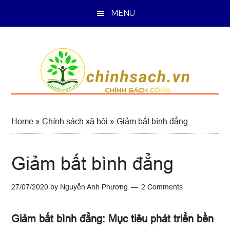
Skip
Skip
Skip
MENU
to
to
to
main
primary
footer
content
sidebar
Home
»
Chính sách xã hội
»
Giảm bất bình đẳng
Giảm bất bình đẳng
27/07/2020
by
Nguyễn Anh Phương
2 Comments
Giảm bất bình đẳng: Mục tiêu phát triển bền