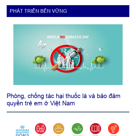
ý,
dân
PHÁT TRIỂN BỀN VỮNG
sinh
Phòng, chống tác hại thuốc lá và bảo đảm
quyền trẻ em ở Việt Nam