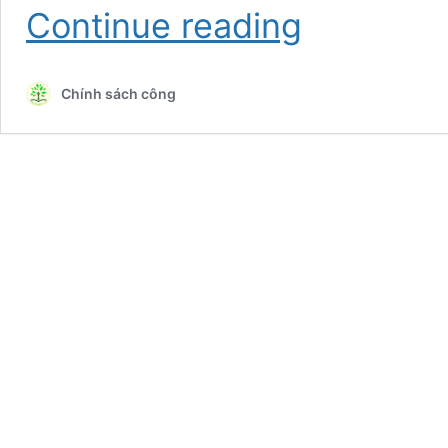
Khái
Continue reading
niệm
Hành
chính
Chính sách công
công